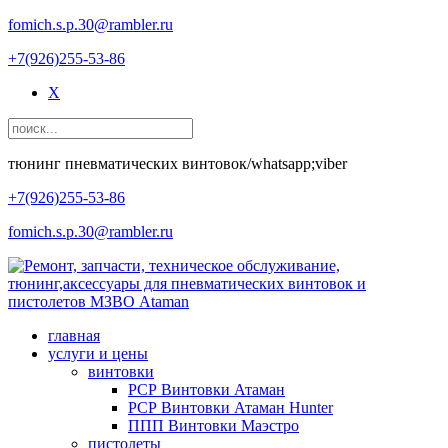
fomich.s.p.30@rambler.ru
+7(926)255-53-86
X
тюнинг пневматических винтовок/whatsapp;viber
+7(926)255-53-86
fomich.s.p.30@rambler.ru
главная
услуги и цены
винтовки
РСР Винтовки Атаман
РСР Винтовки Атаман Hunter
ППП Винтовки Маэстро
пистолеты