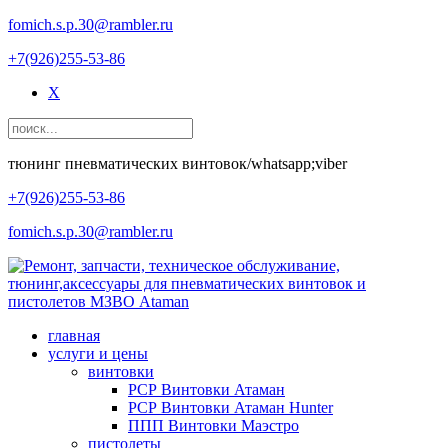
fomich.s.p.30@rambler.ru
+7(926)255-53-86
X
тюнинг пневматических винтовок/whatsapp;viber
+7(926)255-53-86
fomich.s.p.30@rambler.ru
главная
услуги и цены
винтовки
РСР Винтовки Атаман
РСР Винтовки Атаман Hunter
ППП Винтовки Маэстро
пистолеты