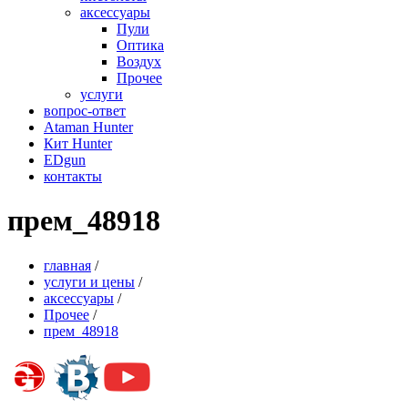
аксессуары
Пули
Оптика
Воздух
Прочее
услуги
вопрос-ответ
Ataman Hunter
Кит Hunter
EDgun
контакты
прем_48918
главная
/
услуги и цены
/
аксессуары
/
Прочее
/
прем_48918