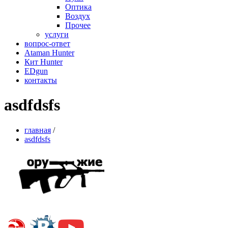
Оптика
Воздух
Прочее
услуги
вопрос-ответ
Ataman Hunter
Кит Hunter
EDgun
контакты
asdfdsfs
главная
/
asdfdsfs