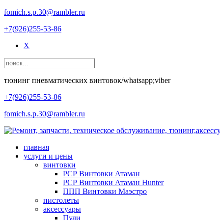
fomich.s.p.30@rambler.ru
+7(926)255-53-86
X
тюнинг пневматических винтовок/whatsapp;viber
+7(926)255-53-86
fomich.s.p.30@rambler.ru
главная
услуги и цены
винтовки
РСР Винтовки Атаман
РСР Винтовки Атаман Hunter
ППП Винтовки Маэстро
пистолеты
аксессуары
Пули